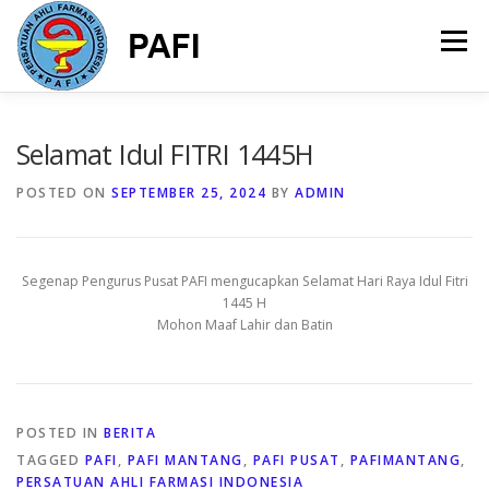
Skip
to
Menu
content
HOME
TENTANG KAMI
INFORMASI
Selamat Idul FITRI 1445H
POSTED ON
SEPTEMBER 25, 2024
BY
ADMIN
MERCHANDISE
ANGGOTA
Segenap Pengurus Pusat PAFI mengucapkan Selamat Hari Raya Idul Fitri
1445 H
Mohon Maaf Lahir dan Batin
POSTED IN
BERITA
TAGGED
PAFI
,
PAFI MANTANG
,
PAFI PUSAT
,
PAFIMANTANG
,
PERSATUAN AHLI FARMASI INDONESIA