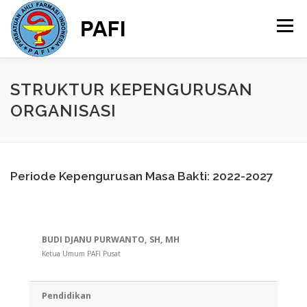
Skip
to
Menu
content
HOME
TENTANG KAMI
INFORMASI
STRUKTUR KEPENGURUSAN
ORGANISASI
MERCHANDISE
ANGGOTA
Periode Kepengurusan Masa Bakti: 2022-2027
BUDI DJANU PURWANTO, SH, MH
Ketua Umum PAFI Pusat
Pendidikan